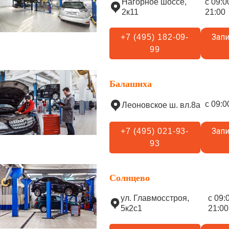
Нагорное шоссе,
с 09:0
2к11
21:00
Запи
+7 (495) 182-09-
99
Балашиха
с 09:0
Леоновское ш. вл.8а
Запи
+7 (495) 021-93-
93
Солнцево
ул. Главмосстроя,
с 09:
5к2с1
21:00