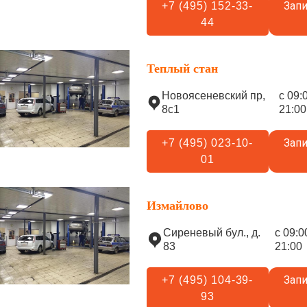
Запи
+7 (495) 152-33-
44
Теплый стан
Новоясеневский пр,
с 09:
8с1
21:00
Запи
+7 (495) 023-10-
01
Измайлово
Сиреневый бул., д.
с 09:0
83
21:00
Запи
+7 (495) 104-39-
93