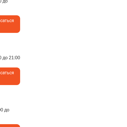
0 до
саться
0 до 21:00
саться
00 до