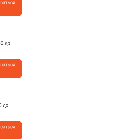
саться
00 до
саться
0 до
саться