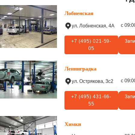
Лобненская
с 09:0
ул. Лобненская, 4А
Запи
+7 (495) 021-59-
05
Ленинградка
с 09:0
ул. Острякова, 3с2
Запи
+7 (495) 431-66-
55
Химки