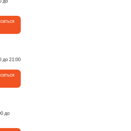
0 до
саться
0 до 21:00
саться
00 до