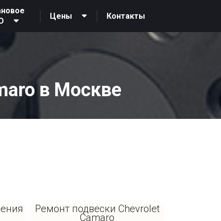
ановое
Контакты
Цены
О
maro в Москве
ления
Ремонт подвески Chevrolet
Camaro