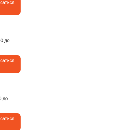
саться
00 до
саться
0 до
саться