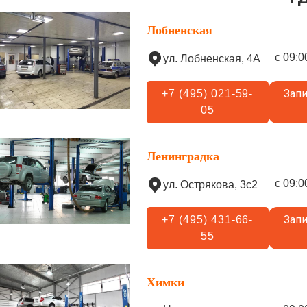
Лобненская
с 09:0
ул. Лобненская, 4А
Запи
+7 (495) 021-59-
05
Ленинградка
с 09:0
ул. Острякова, 3с2
Запи
+7 (495) 431-66-
55
Химки