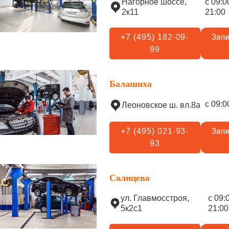
Нагорное шоссе,
с 09:0
2к11
21:00
Запи
+7 (495) 182-09-
99
Балашиха
с 09:0
Леоновское ш. вл.8а
Запи
+7 (495) 021-93-
93
Солнцево
ул. Главмосстроя,
с 09:
5к2с1
21:00