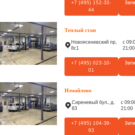
Запи
+7 (495) 152-33-
44
Теплый стан
Новоясеневский пр,
с 09:
8с1
21:00
Запи
+7 (495) 023-10-
01
Измайлово
Сиреневый бул., д.
с 09:0
83
21:00
Запи
+7 (495) 104-39-
93